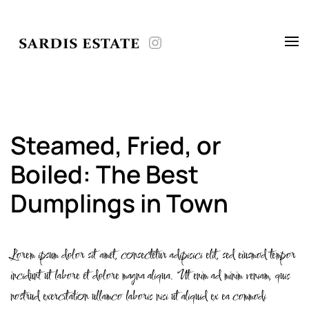
Skip to main content
Steamed, Fried, or
Boiled: The Best
Dumplings in Town
Lorem ipsum dolor sit amet, consectetur adipisici elit, sed eiusmod tempor
incidunt ut labore et dolore magna aliqua. Ut enim ad minim veniam, quis
nostrud exercitation ullamco laboris nisi ut aliquid ex ea commodi