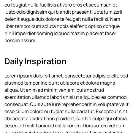
eu feugiat nulla facilisis at vero eros et accumsan et
iusto odio dignissim qui blandit praesent luptatum zzril
delenit augue duis dolore te feugait nulla facilisi. Nam
liber tempor cum soluta nobis eleifend option congue
nihil imperdiet doming id quod mazim placerat facer
possim assum.
Daily Inspiration
Lorem ipsum dolor sit amet, consectetur adipisici elit, sed
eiusmod tempor incidunt ut labore et dolore magna
aliqua. Ut enim ad minim veniam, quis nostrud
exercitation ullamco laboris nisi ut aliquid ex ea commodi
consequat. Quis aute iure reprehenderit in voluptate velit
esse cillum dolore eu fugiat nulla pariatur. Excepteur sint
obcaecat cupiditat non proident, sunt in culpa qui officia
deserunt mollit anim id est laborum. Duis autem vel eum
iriure dolor in hendrerit in vulputate velit esse molestie