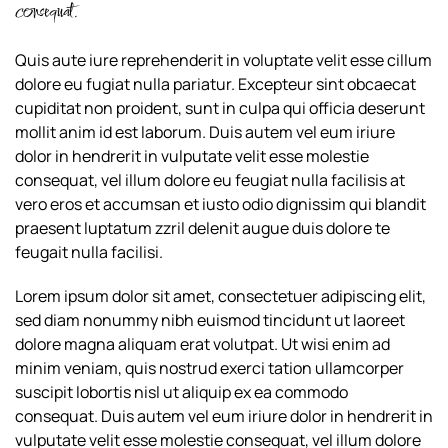
consequat.
Quis aute iure reprehenderit in voluptate velit esse cillum
dolore eu fugiat nulla pariatur. Excepteur sint obcaecat
cupiditat non proident, sunt in culpa qui officia deserunt
mollit anim id est laborum. Duis autem vel eum iriure
dolor in hendrerit in vulputate velit esse molestie
consequat, vel illum dolore eu feugiat nulla facilisis at
vero eros et accumsan et iusto odio dignissim qui blandit
praesent luptatum zzril delenit augue duis dolore te
feugait nulla facilisi.
Lorem ipsum dolor sit amet, consectetuer adipiscing elit,
sed diam nonummy nibh euismod tincidunt ut laoreet
dolore magna aliquam erat volutpat. Ut wisi enim ad
minim veniam, quis nostrud exerci tation ullamcorper
suscipit lobortis nisl ut aliquip ex ea commodo
consequat. Duis autem vel eum iriure dolor in hendrerit in
vulputate velit esse molestie consequat, vel illum dolore