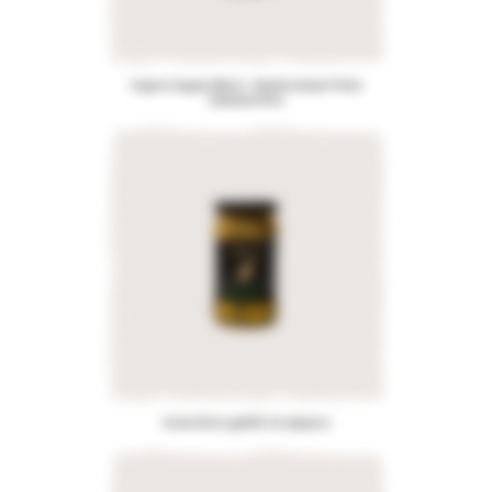
Organic Aegean Blend – Mediterranean Pitted
Kalamata Olive
Grüne Oliven gefüllt mit Jalapeno