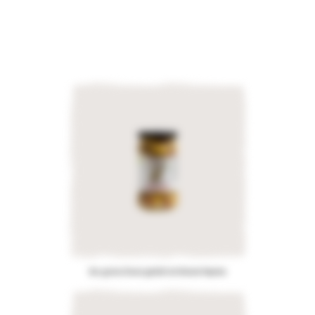
Bio-grüne Oliven gefüllt mit Rotem Paprika