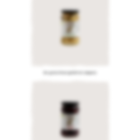
Bio-grüne Oliven gefüllt mit Jalapeno