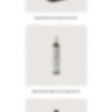
Kalamata PDO Extra Virgin Olive Oil 3LT
High Phenolic Organic Extra Virgin Olive Oil