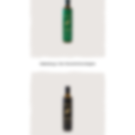
Kalamata g.U. Bio-Olivenöl Extra Vergine